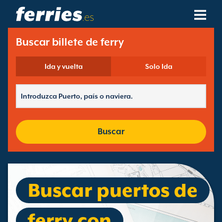
.es
Compañías Navieras
Buscar billete de ferry
Destinos De Ferries
Ida y vuelta
Solo Ida
Rutas De Ferry
Puertos De Ferry
Buscar
Gestión De Reservas
Buscar puertos de
ferry con