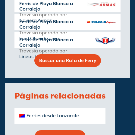
Ferris de Playa Blanca a
Corralejo
Travesía operada por
Naviera Armas
Ferris de Playa Blanca a
Corralejo
Travesía operada por
Fred Olsen Express
Ferris de Playa Blanca a
Corralejo
Travesía operada por
Lineas Maritimas Romero
Buscar una Ruta de Ferry
Páginas relacionadas
Ferries desde Lanzarote