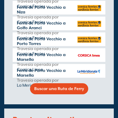
Travesía operada por
Corsica Ferries
Ferris de Porto Vecchio a
Niza
Travesía operada por
Corsica Ferries
Ferris de Porto Vecchio a
Golfo Aranci
Travesía operada por
Corsica Ferries
Ferris de Porto Vecchio a
Porto Torres
Travesía operada por
Corsica Ferries
Ferris de Porto Vecchio a
Marsella
Travesía operada por
Corsica Linea
Ferris de Porto Vecchio a
Marsella
Travesía operada por
La Meridionale
Buscar una Ruta de Ferry