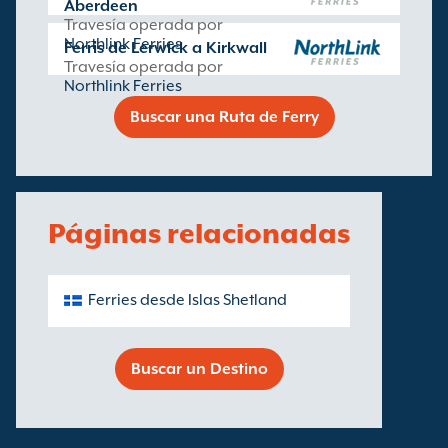
Aberdeen
Travesía operada por
Northlink Ferries
Ferris de Lerwick a Kirkwall
Travesía operada por
Northlink Ferries
Buscar una Ruta de Ferry
Páginas relacionadas
Ferries desde Islas Shetland
Buscar un Destino