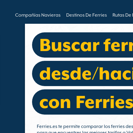
Compañías Navieras
Destinos De Ferries
Rutas De 
Buscar fer
desde/haci
con Ferries
Ferries.es te permite comparar los ferries de
para que encuentres las mejores tarifas a Val