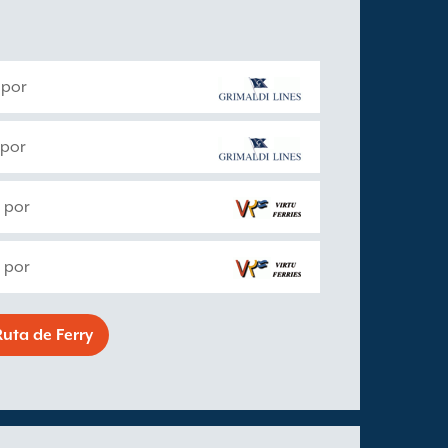
 por
 por
 por
 por
uta de Ferry