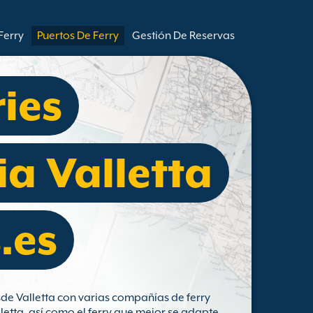
Ferry
Puertos De Ferry
Gestión De Reservas
ries
a Valletta
.es
sde Valletta con varias compañías de ferry
letta, así como el ferry que mejor se adapte