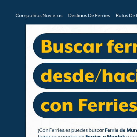
Compañías Navieras
Destinos De Ferries
Rutas De 
Buscar fer
desde/hac
con Ferries
¡Con Ferries.es puedes buscar
Ferris de Mu
horarios y precios de
Ferries a Muntok
o cua