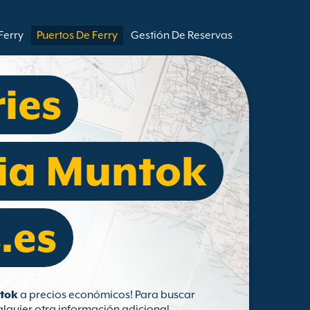
Ferry
Puertos De Ferry
Gestión De Reservas
ries
ia Muntok
.es
ntok
a precios económicos! Para buscar
lquier otra información adicional