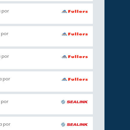
 por
 por
 por
a por
 por
a por