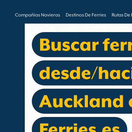
Compañías Navieras
Destinos De Ferries
Rutas De 
Buscar fer
desde/hac
Auckland 
Ferries.es