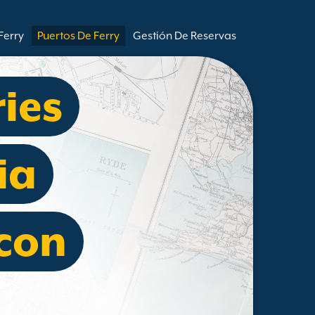
Ferry
Puertos De Ferry
Gestión De Reservas
ries
ia
con