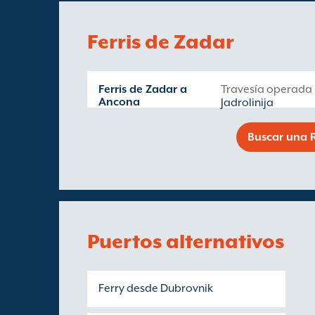
Ferris de Zadar
Ferris de Zadar a
Travesía operada
Ancona
Jadrolinija
Buscar una R
Puertos alternativos
Ferry desde Dubrovnik