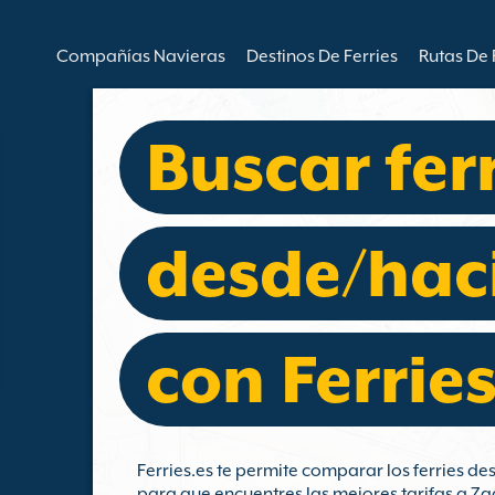
Compañías Navieras
Destinos De Ferries
Rutas De 
Buscar fer
desde/hac
con Ferries
Ferries.es te permite comparar los ferries d
para que encuentres las mejores tarifas a Za