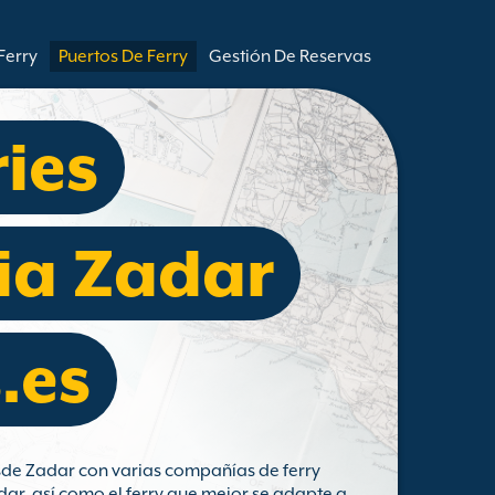
Ferry
Puertos De Ferry
Gestión De Reservas
ries
ia Zadar
.es
esde Zadar con varias compañías de ferry
dar, así como el ferry que mejor se adapte a