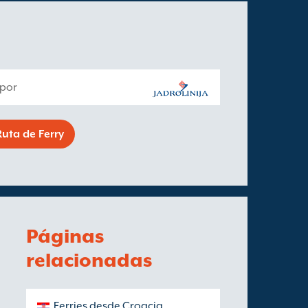
 por
uta de Ferry
Páginas
relacionadas
Ferries desde Croacia