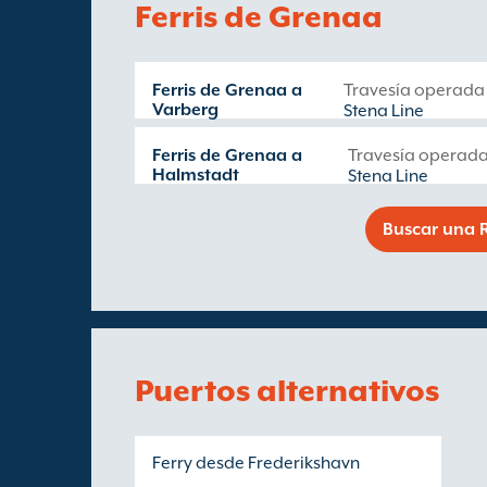
Ferris de Grenaa
Ferris de Grenaa a
Travesía operada
Varberg
Stena Line
Ferris de Grenaa a
Travesía operada
Halmstadt
Stena Line
Buscar una R
Puertos alternativos
Ferry desde Frederikshavn