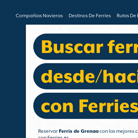
Compañías Navieras
Destinos De Ferries
Rutas De 
Buscar fer
desde/hac
con Ferries
Reservar
Ferris de Grenaa
con las mejores c
con Ferries.es.