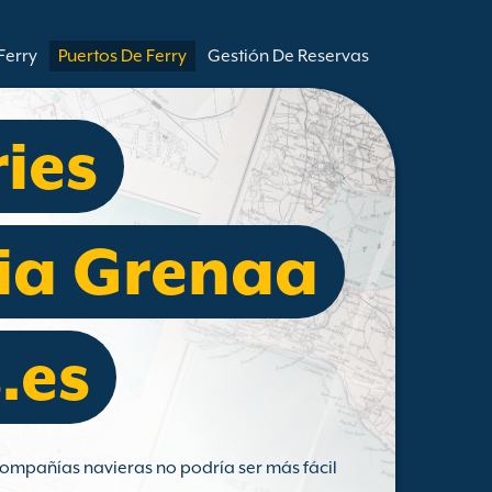
Ferry
Puertos De Ferry
Gestión De Reservas
ries
ia Grenaa
.es
ompañías navieras no podría ser más fácil