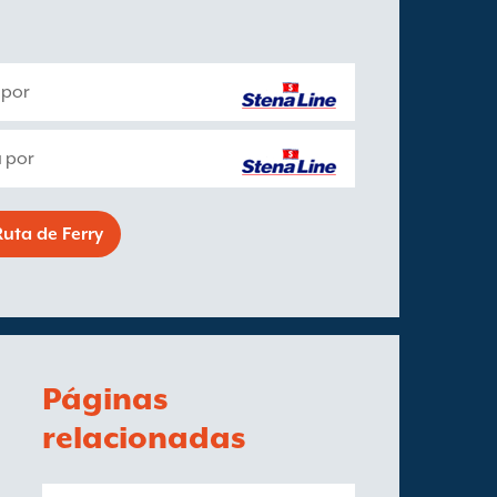
 por
 por
uta de Ferry
Páginas
relacionadas