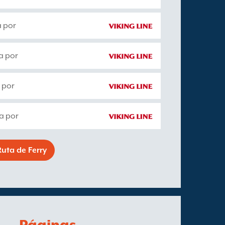
a por
a por
 por
a por
uta de Ferry
Páginas