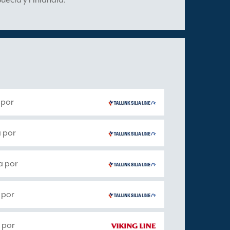
Suecia y Finlandia.
 por
 por
a por
 por
 por