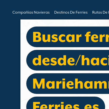
Compañías Navieras
Destinos De Ferries
Rutas De 
Buscar fer
desde/hac
Marieham
Ferries.es