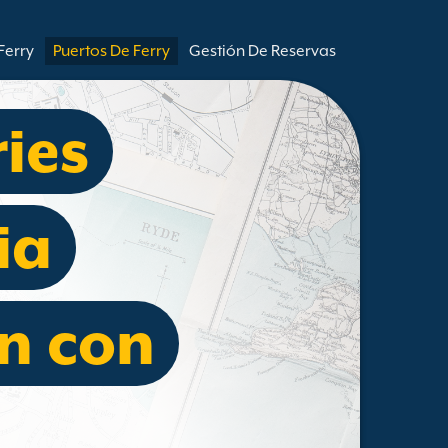
Ferry
Puertos De Ferry
Gestión De Reservas
ries
ia
n con