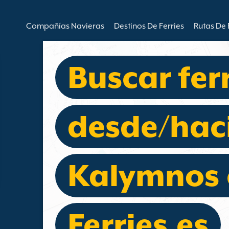
Compañías Navieras
Destinos De Ferries
Rutas De 
Buscar fer
desde/hac
Kalymnos 
Ferries.es