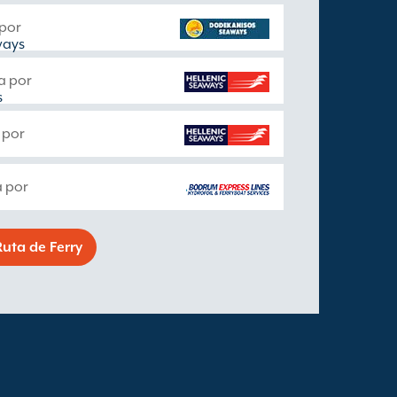
 por
ways
a por
s
 por
a por
uta de Ferry