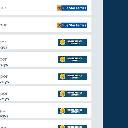
por
 por
por
ways
 por
ways
 por
ways
 por
ways
 por
ways
por