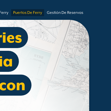
Ferry
Puertos De Ferry
Gestión De Reservas
ries
ia
con