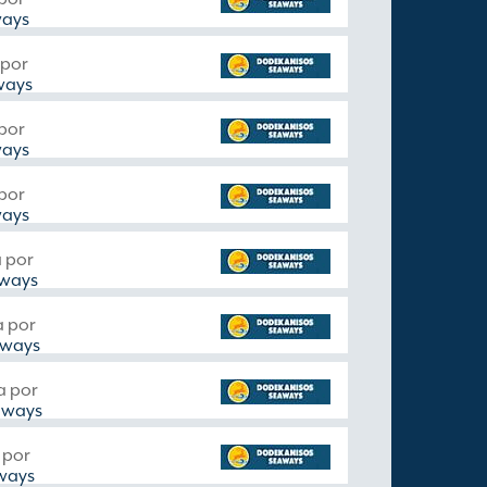
ways
 por
ways
por
ways
por
ways
 por
aways
a por
aways
a por
aways
 por
ways