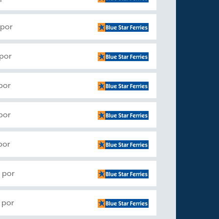
 por
 por
por
por
por
 por
 por