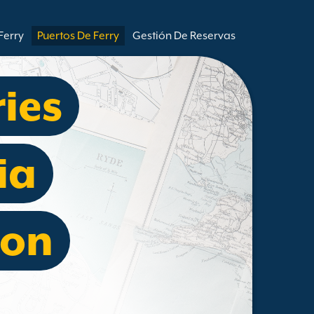
Ferry
Puertos De Ferry
Gestión De Reservas
ries
ia
con