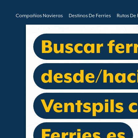
Compañías Navieras
Destinos De Ferries
Rutas De 
Buscar fer
desde/hac
Ventspils 
Ferries.es