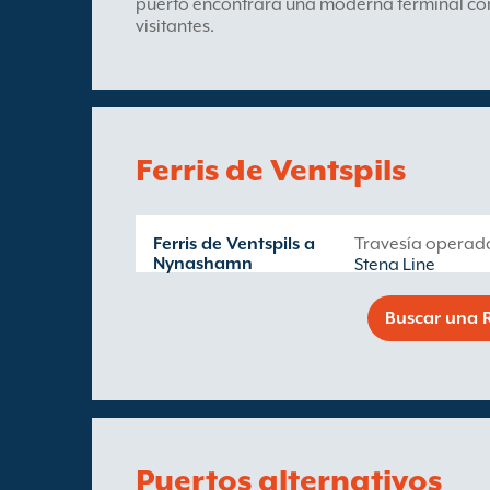
puerto encontrará una moderna terminal con
visitantes.
Ferris de Ventspils
Ferris de Ventspils a
Travesía operad
Nynashamn
Stena Line
Buscar una R
Puertos alternativos