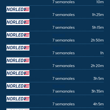
Flåm Aurland
7 semanales
10m
Norled
Flåm Balestrand
7 semanales
1h 25m
Norled
Flåm Bergen
7 semanales
5h 15m
Norled
Flåm Lavik
7 semanales
2h 50m
Norled
Flåm Leikanger
7 semanales
1h
Norled
Flåm Nordeide
7 semanales
2h 20m
Norled
Flåm Rysjedalsvika
7 semanales
3h 5m
Norled
Flåm Sollibotn
7 semanales
3h 35m
Norled
Flåm Vardetangen
7 semanales
4h 5m