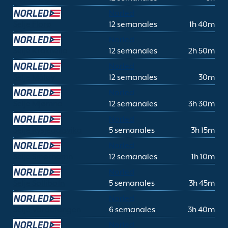
Norled
Selje Florø
12 semanales
1h 40m
Norled
Selje Krakhella
12 semanales
2h 50m
Norled
Selje Måløy
12 semanales
30m
Norled
Selje Mjømna
12 semanales
3h 30m
Norled
Selje Rysjedalsvika
5 semanales
3h 15m
Norled
Selje Smørhamn
12 semanales
1h 10m
Norled
Selje Sollibotn
5 semanales
3h 45m
Norled
Selje Vardetangen
6 semanales
3h 40m
Norled