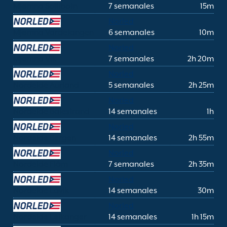
Mjømna Sollibotn
7 semanales
15m
Norled
Mjømna Vardetangen
6 semanales
10m
Norled
Mjømna Vik
7 semanales
2h 20m
Norled
Nordeide Aurland
5 semanales
2h 25m
Norled
Nordeide Balestrand
14 semanales
1h
Norled
Nordeide Bergen
14 semanales
2h 55m
Norled
Nordeide Flåm
7 semanales
2h 35m
Norled
Nordeide Lavik
14 semanales
30m
Norled
Nordeide Leikanger
14 semanales
1h 15m