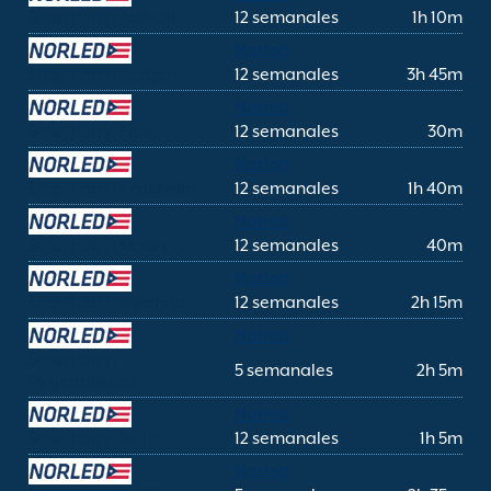
Smørhamn Askvoll
12 semanales
1h 10m
Norled
Smørhamn Bergen
12 semanales
3h 45m
Norled
Smørhamn Florø
12 semanales
30m
Norled
Smørhamn Krakhella
12 semanales
1h 40m
Norled
Smørhamn Måløy
12 semanales
40m
Norled
Smørhamn Mjømna
12 semanales
2h 15m
Norled
Smørhamn
5 semanales
2h 5m
Rysjedalsvika
Norled
Smørhamn Selje
12 semanales
1h 5m
Norled