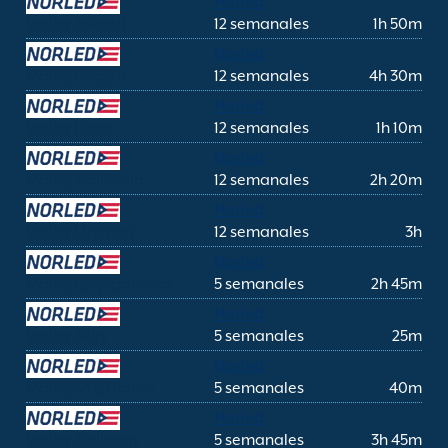
Norled
Måløy Askvoll
12 semanales
1h 50m
Norled
Måløy Bergen
12 semanales
4h 30m
Norled
Måløy Florø
12 semanales
1h 10m
Norled
Måløy Krakhella
12 semanales
2h 20m
Norled
Måløy Mjømna
12 semanales
3h
Norled
Måløy Rysjedalsvika
5 semanales
2h 45m
Norled
Måløy Selje
5 semanales
25m
Norled
Måløy Smørhamn
5 semanales
40m
Norled
Måløy Sollibotn
5 semanales
3h 45m