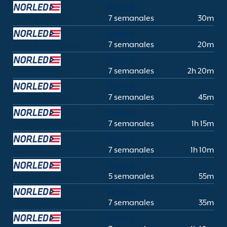
Norled
Lavik Nordeide
7 semanales
30m
Norled
Lavik Rysjedalsvika
7 semanales
20m
Norled
Lavik Sogndal
7 semanales
2h 20m
Norled
Lavik Sollibotn
7 semanales
45m
Norled
Lavik Vardetangen
7 semanales
1h 15m
Norled
Lavik Vik
7 semanales
1h 10m
Norled
Leikanger Aurland
5 semanales
55m
Norled
Leikanger Balestrand
7 semanales
35m
Norled