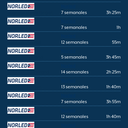
Norled
Sogndal Vardetangen
7 semanales
3h 25m
Norled
Sogndal Vik
7 semanales
1h
Norled
Sollibotn Askvoll
12 semanales
55m
Norled
Sollibotn Aurland
5 semanales
3h 45m
Norled
Sollibotn Balestrand
14 semanales
2h 25m
Norled
Sollibotn Bergen
13 semanales
1h 40m
Norled
Sollibotn Flåm
7 semanales
3h 55m
Norled
Sollibotn Florø
12 semanales
1h 40m
Norled