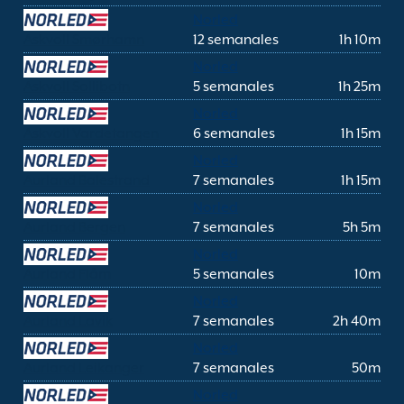
Norled
Askvoll Smørhamn
12 semanales
1h 10m
Norled
Askvoll Sollibotn
5 semanales
1h 25m
Norled
Askvoll Vardetangen
6 semanales
1h 15m
Norled
Aurland Balestrand
7 semanales
1h 15m
Norled
Aurland Bergen
7 semanales
5h 5m
Norled
Aurland Flåm
5 semanales
10m
Norled
Aurland Lavik
7 semanales
2h 40m
Norled
Aurland Leikanger
7 semanales
50m
Norled