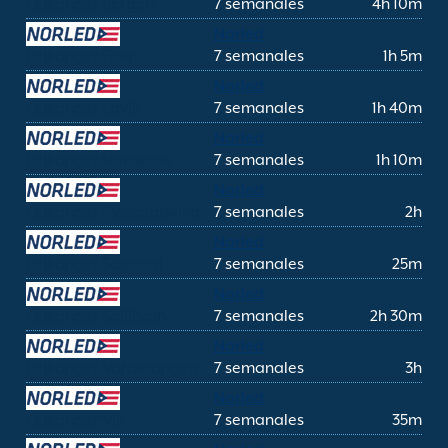
Leikanger Bergen
7 semanales
4h 10m
Norled
Leikanger Flåm
7 semanales
1h 5m
Norled
Leikanger Lavik
7 semanales
1h 40m
Norled
Leikanger Nordeide
7 semanales
1h 10m
Norled
Leikanger Rysjedalsvika
7 semanales
2h
Norled
Leikanger Sogndal
7 semanales
25m
Norled
Leikanger Sollibotn
7 semanales
2h 30m
Norled
Leikanger Vardetangen
7 semanales
3h
Norled
Leikanger Vik
7 semanales
35m