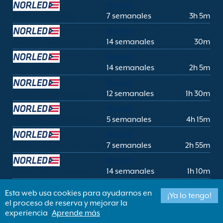
Norled
Sollibotn Sogndal
7 semanales
3h 5m
Norled
Sollibotn Vardetangen
14 semanales
30m
Norled
Sollibotn Vik
14 semanales
2h 5m
Norled
Vardetangen Askvoll
12 semanales
1h 30m
Norled
Vardetangen Aurland
5 semanales
4h 15m
Norled
Vardetangen Balestrand
7 semanales
2h 55m
Norled
Vardetangen Bergen
14 semanales
1h 10m
Norled
Esta web usa cookies para ayudarnos en
¡Ya lo tengo!
Vardetangen Flåm
7 semanales
4h 25m
el proceso de reserva y mejorar la
Norled
experiencia
Aprende más