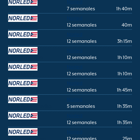
Norled
Flåm Vik
7 semanales
1h 40m
Norled
Florø Askvoll
12 semanales
40m
Norled
Florø Bergen
12 semanales
3h 15m
Norled
Florø Krakhella
12 semanales
1h 10m
Norled
Florø Måløy
12 semanales
1h 10m
Norled
Florø Mjømna
12 semanales
1h 45m
Norled
Florø Rysjedalsvika
5 semanales
1h 35m
Norled
Florø Selje
12 semanales
1h 35m
Norled
Florø Smørhamn
12 semanales
25m