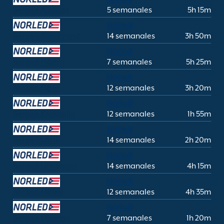
Bergen Aurland
5 semanales
5h 15m
Norled
Bergen Balestrand
14 semanales
3h 50m
Norled
Bergen Flåm
7 semanales
5h 25m
Norled
Bergen Florø
12 semanales
3h 20m
Norled
Bergen Krakhella
12 semanales
1h 55m
Norled
Bergen Lavik
14 semanales
2h 20m
Norled
Bergen Leikanger
14 semanales
4h 15m
Norled
Bergen Måløy
12 semanales
4h 35m
Norled
Bergen Mjømna
7 semanales
1h 20m