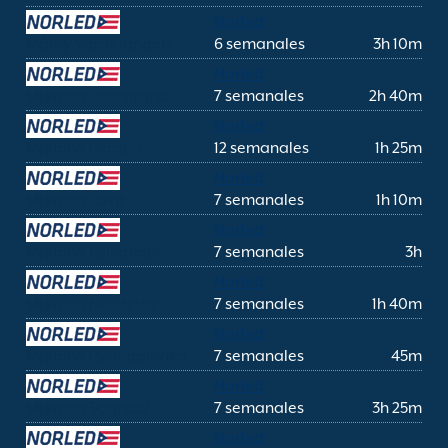
Norled
Måløy Vardetangen
6 semanales
3h 10m
Norled
Mjømna Balestrand
7 semanales
2h 40m
Norled
Mjømna Bergen
12 semanales
1h 25m
Norled
Mjømna Lavik
7 semanales
1h 10m
Norled
Mjømna Leikanger
7 semanales
3h
Norled
Mjømna Nordeide
7 semanales
1h 40m
Norled
Mjømna Rysjedalsvika
7 semanales
45m
Norled
Mjømna Sogndal
7 semanales
3h 25m
Norled