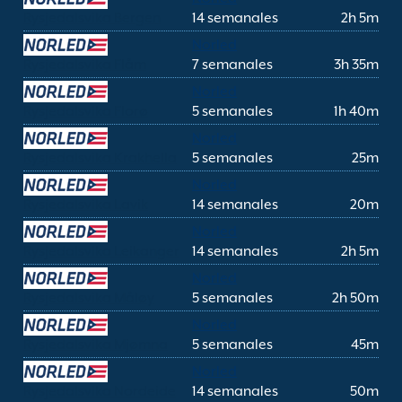
Rysjedalsvika Bergen
14 semanales
2h 5m
Norled
Rysjedalsvika Flåm
7 semanales
3h 35m
Norled
Rysjedalsvika Florø
5 semanales
1h 40m
Norled
Rysjedalsvika Krakhella
5 semanales
25m
Norled
Rysjedalsvika Lavik
14 semanales
20m
Norled
Rysjedalsvika Leikanger
14 semanales
2h 5m
Norled
Rysjedalsvika Måløy
5 semanales
2h 50m
Norled
Rysjedalsvika Mjømna
5 semanales
45m
Norled
Rysjedalsvika Nordeide
14 semanales
50m