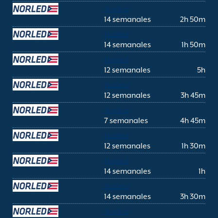
Norled
Bergen Nordeide
14 semanales
2h 50m
Norled
Bergen Rysjedalsvika
14 semanales
1h 50m
Norled
Bergen Selje
12 semanales
5h
Norled
Bergen Smørhamn
12 semanales
3h 45m
Norled
Bergen Sogndal
7 semanales
4h 45m
Norled
Bergen Sollibotn
12 semanales
1h 30m
Norled
Bergen Vardetangen
14 semanales
1h
Norled
Bergen Vik
14 semanales
3h 30m
Norled