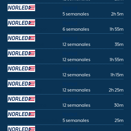
Norled
Florø Sollibotn
5 semanales
2h 5m
Norled
Florø Vardetangen
6 semanales
1h 55m
Norled
Krakhella Askvoll
12 semanales
35m
Norled
Krakhella Bergen
12 semanales
1h 55m
Norled
Krakhella Florø
12 semanales
1h 15m
Norled
Krakhella Måløy
12 semanales
2h 25m
Norled
Krakhella Mjømna
12 semanales
30m
Norled
Krakhella Rysjedalsvika
5 semanales
25m
Norled