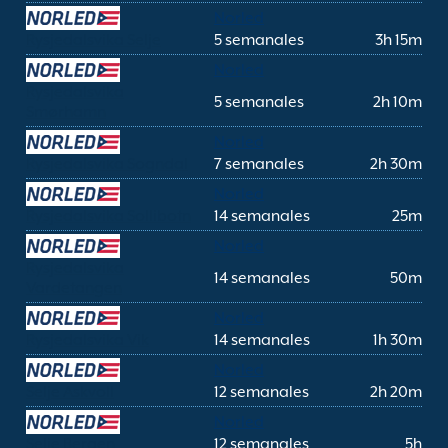
Norled
Rysjedalsvika Selje
5 semanales
3h 15m
Norled
Rysjedalsvika
5 semanales
2h 10m
Smørhamn
Norled
Rysjedalsvika Sogndal
7 semanales
2h 30m
Norled
Rysjedalsvika Sollibotn
14 semanales
25m
Norled
Rysjedalsvika
14 semanales
50m
Vardetangen
Norled
Rysjedalsvika Vik
14 semanales
1h 30m
Norled
Selje Askvoll
12 semanales
2h 20m
Norled
Selje Bergen
12 semanales
5h