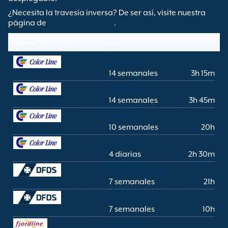
¿Necesita la travesía inversa? De ser así, visite nuestra
página de
Ferries a Noruega
.
Buscar ferries desde Noruega
Color Line
Kristiansand Hirtshals
14 semanales
3h 15m
Color Line
Larvik Hirtshals
14 semanales
3h 45m
Color Line
Oslo Kiel
10 semanales
20h
Color Line
Sandefjord Stromstad
4 diarias
2h 30m
DFDS Seaways
Oslo Copenhague
7 semanales
21h
DFDS Seaways
Oslo Frederikshavn
7 semanales
10h
Fjord Line