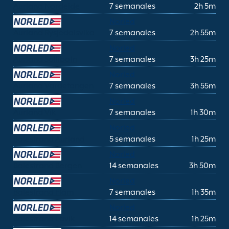
Aurland Nordeide
7 semanales
2h 5m
Norled
Aurland Rysjedalsvika
7 semanales
2h 55m
Norled
Aurland Sollibotn
7 semanales
3h 25m
Norled
Aurland Vardetangen
7 semanales
3h 55m
Norled
Aurland Vik
7 semanales
1h 30m
Norled
Balestrand Aurland
5 semanales
1h 25m
Norled
Balestrand Bergen
14 semanales
3h 50m
Norled
Balestrand Flåm
7 semanales
1h 35m
Norled
Balestrand Lavik
14 semanales
1h 25m