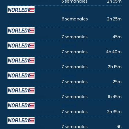
Smørhamn Sollibotn
5 semanales
2h 35m
Norled
Smørhamn
6 semanales
2h 25m
Vardetangen
Norled
Sogndal Balestrand
7 semanales
45m
Norled
Sogndal Bergen
7 semanales
4h 40m
Norled
Sogndal Lavik
7 semanales
2h 15m
Norled
Sogndal Leikanger
7 semanales
25m
Norled
Sogndal Nordeide
7 semanales
1h 45m
Norled
Sogndal Rysjedalsvika
7 semanales
2h 35m
Norled
Sogndal Sollibotn
7 semanales
3h