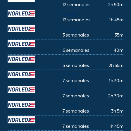
Krakhella Selje
12 semanales
2h 50m
Norled
Krakhella Smørhamn
12 semanales
1h 45m
Norled
Krakhella Sollibotn
5 semanales
55m
Norled
Krakhella Vardetangen
6 semanales
40m
Norled
Lavik Aurland
5 semanales
2h 55m
Norled
Lavik Balestrand
7 semanales
1h 30m
Norled
Lavik Bergen
7 semanales
2h 30m
Norled
Lavik Flåm
7 semanales
3h 5m
Norled
Lavik Leikanger
7 semanales
1h 45m