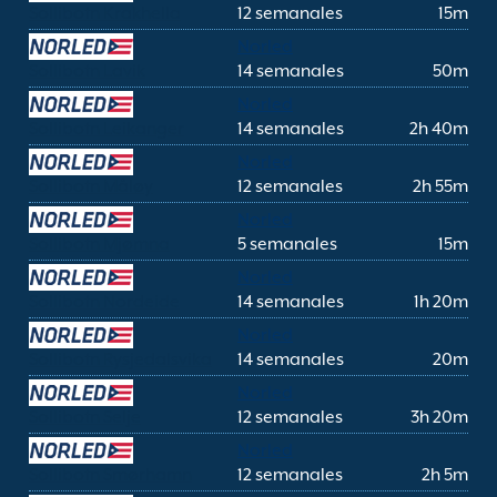
Sollibotn Krakhella
12 semanales
15m
Norled
Sollibotn Lavik
14 semanales
50m
Norled
Sollibotn Leikanger
14 semanales
2h 40m
Norled
Sollibotn Måløy
12 semanales
2h 55m
Norled
Sollibotn Mjømna
5 semanales
15m
Norled
Sollibotn Nordeide
14 semanales
1h 20m
Norled
Sollibotn Rysjedalsvika
14 semanales
20m
Norled
Sollibotn Selje
12 semanales
3h 20m
Norled
Sollibotn Smørhamn
12 semanales
2h 5m