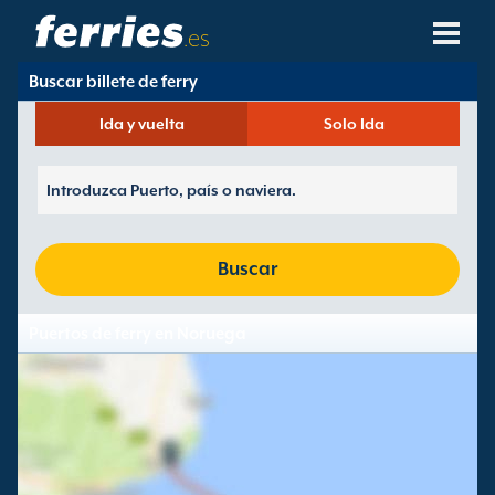
.es
Buscar billete de ferry
Compañías Navieras
Ida y vuelta
Solo Ida
Destinos De Ferries
Rutas De Ferry
Puertos De Ferry
Buscar
Gestión De Reservas
Puertos de ferry en Noruega