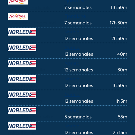
Fjord Line
Stavanger Hirtshals
7 semanales
11h 30m
Fjord Line
Stavanger Langesund
7 semanales
17h 30m
Norled
Askvoll Bergen
12 semanales
2h 30m
Norled
Askvoll Florø
12 semanales
40m
Norled
Askvoll Krakhella
12 semanales
30m
Norled
Askvoll Måløy
12 semanales
1h 50m
Norled
Askvoll Mjømna
12 semanales
1h 5m
Norled
Askvoll Rysjedalsvika
5 semanales
55m
Norled
Askvoll Selje
12 semanales
2h 15m