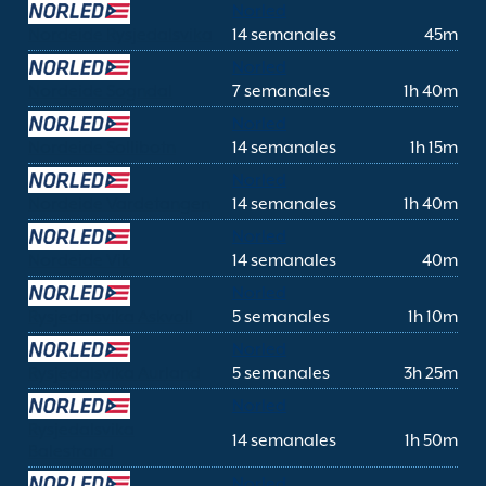
Norled
Nordeide Rysjedalsvika
14 semanales
45m
Norled
Nordeide Sogndal
7 semanales
1h 40m
Norled
Nordeide Sollibotn
14 semanales
1h 15m
Norled
Nordeide Vardetangen
14 semanales
1h 40m
Norled
Nordeide Vik
14 semanales
40m
Norled
Rysjedalsvika Askvoll
5 semanales
1h 10m
Norled
Rysjedalsvika Aurland
5 semanales
3h 25m
Norled
Rysjedalsvika
14 semanales
1h 50m
Balestrand
Norled