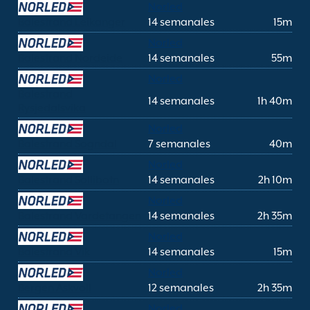
Norled
Balestrand Leikanger
14 semanales
15m
Norled
Balestrand Nordeide
14 semanales
55m
Norled
Balestrand
14 semanales
1h 40m
Rysjedalsvika
Norled
Balestrand Sogndal
7 semanales
40m
Norled
Balestrand Sollibotn
14 semanales
2h 10m
Norled
Balestrand Vardetangen
14 semanales
2h 35m
Norled
Balestrand Vik
14 semanales
15m
Norled
Bergen Askvoll
12 semanales
2h 35m
Norled