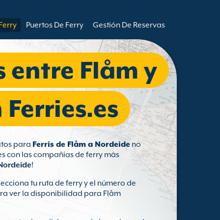
Ferry
Puertos De Ferry
Gestión De Reservas
s entre Flåm y
Ferries.es
ratos para
Ferris de Flåm a Nordeide
no
tes con las compañías de ferry más
 Nordeide
!
ecciona tu ruta de ferry y el número de
ara ver la disponibilidad para Flåm