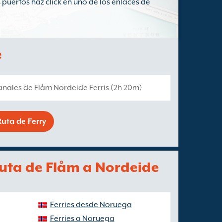
 puertos haz click en uno de los enlaces de
e
anales de Flåm Nordeide Ferris (2h 20m)
uta de Ferry
 ruta de Flåm a Nordeide
Ferries desde Noruega
Ferries a Noruega