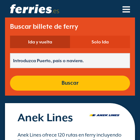
.es
Compañías Navieras
Buscar billete de ferry
Destinos De Ferries
Ida y vuelta
Solo Ida
Rutas De Ferry
Puertos De Ferry
Buscar
Gestión De Reservas
Anek Lines
Anek Lines ofrece 120 rutas en ferry incluyendo