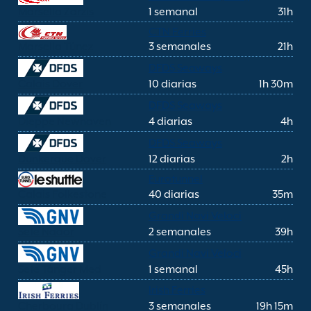
Marsella Zarzis
1 semanal
31h
CTN Ferries
Marsella Túnez
3 semanales
21h
DFDS Seaways
Calais Dover
10 diarias
1h 30m
DFDS Seaways
Dieppe Newhaven
4 diarias
4h
DFDS Seaways
Dunkerque Dover
12 diarias
2h
Eurotunnel
Calais Folkestone
40 diarias
35m
Grandi Navi Veloci
Sete Nador
2 semanales
39h
Grandi Navi Veloci
Sete Tánger Med
1 semanal
45h
Irish Ferries
Cherbourg Dublín
3 semanales
19h 15m