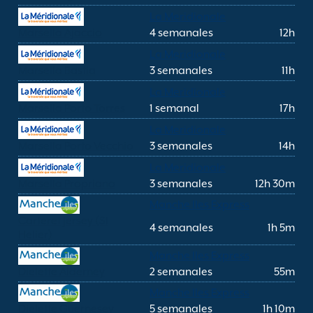
La Meridionale
Marsella Ajaccio
4 semanales
12h
La Meridionale
Marsella Bastia
3 semanales
11h
La Meridionale
Marsella Porto Torres
1 semanal
17h
La Meridionale
Marsella Porto Vecchio
3 semanales
14h
La Meridionale
Marsella Propriano
3 semanales
12h 30m
Manche Iles Express
Carteret Jersey (St
4 semanales
1h 5m
Helier)
Manche Iles Express
Dielette Alderney
2 semanales
55m
Manche Iles Express
Dielette Guernesey
5 semanales
1h 10m