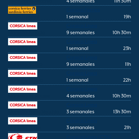
Tolón Porto Vecchio
4 semanales
11h 30m
Corsica Ferries
Tolón Trapani
1 semanal
19h
Corsica Linea
Marsella Ajaccio
9 semanales
10h 30m
Corsica Linea
Marsella Argel
1 semanal
23h
Corsica Linea
Marsella Bastia
9 semanales
11h
Corsica Linea
Marsella Bejaia
1 semanal
22h
Corsica Linea
Marsella Ile Rousse
4 semanales
10h 30m
Corsica Linea
Marsella Porto Vecchio
3 semanales
13h 30m
Corsica Linea
Marsella Túnez
3 semanales
21h
Corsica Linea (CTN)