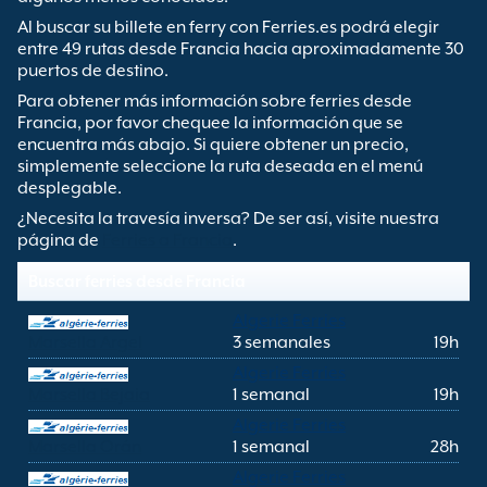
Al buscar su billete en ferry con Ferries.es podrá elegir
entre 49 rutas desde Francia hacia aproximadamente 30
puertos de destino.
Para obtener más información sobre ferries desde
Francia, por favor chequee la información que se
encuentra más abajo. Si quiere obtener un precio,
simplemente seleccione la ruta deseada en el menú
desplegable.
¿Necesita la travesía inversa? De ser así, visite nuestra
página de
Ferries a Francia
.
Buscar ferries desde Francia
Algerie Ferries
Marsella Argel
3 semanales
19h
Algerie Ferries
Marsella Bejaia
1 semanal
19h
Algerie Ferries
Marsella Orán
1 semanal
28h
Algerie Ferries