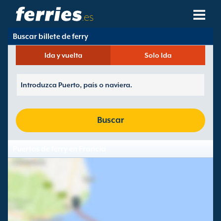
.es
Buscar billete de ferry
Compañías Navieras
Ida y vuelta
Solo Ida
Destinos De Ferries
Rutas De Ferry
Puertos De Ferry
Buscar
Gestión De Reservas
Puertos de ferry en Francia