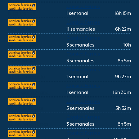
Corsica Ferries
Niza Trapani
1 semanal
18h 15m
Corsica Ferries
Tolón Ajaccio
11 semanales
6h 22m
Corsica Ferries
Tolón Alcúdia
3 semanales
10h
Corsica Ferries
Tolón Bastia
3 semanales
8h 5m
Corsica Ferries
Tolón Ciutadella
1 semanal
9h 27m
Corsica Ferries
Tolón Golfo Aranci
1 semanal
16h 30m
Corsica Ferries
Tolón Ile Rousse
5 semanales
5h 52m
Corsica Ferries
Tolón Porto Torres
3 semanales
8h 5m
Corsica Ferries