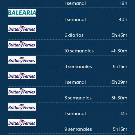
Marsella Skikda
1 semanal
19h
Balearia
Sete Nador
1 semanal
40h
Brittany Ferries
Caen Portsmouth
6 diarias
5h 45m
Brittany Ferries
Cherbourg Poole
10 semanales
4h 30m
Brittany Ferries
Cherbourg Portsmouth
4 semanales
5h 15m
Brittany Ferries
Cherbourg Rosslare
1 semanal
15h 29m
Brittany Ferries
El Havre Portsmouth
3 semanales
5h 30m
Brittany Ferries
Roscoff Cork
1 semanal
13h
Brittany Ferries
Roscoff Plymouth
9 semanales
5h 15m