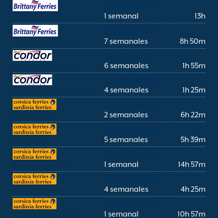
Brittany Ferries
Roscoff Rosslare
1 semanal
13h
Brittany Ferries
St Malo Portsmouth
7 semanales
8h 50m
Condor Ferries
St Malo Guernesey
6 semanales
1h 55m
Condor Ferries
St Malo Jersey (St Helier)
4 semanales
1h 25m
Corsica Ferries
Niza Ajaccio
2 semanales
6h 22m
Corsica Ferries
Niza Bastia
5 semanales
5h 39m
Corsica Ferries
Niza Golfo Aranci
1 semanal
14h 57m
Corsica Ferries
Niza Ile Rousse
4 semanales
4h 25m
Corsica Ferries
Niza Porto Vecchio
1 semanal
10h 57m