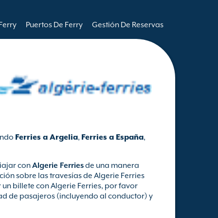
Ferry
Puertos De Ferry
Gestión De Reservas
yendo
Ferries a Argelia
,
Ferries a España
,
iajar con
Algerie Ferries
de una manera
ión sobre las travesías de Algerie Ferries
un billete con Algerie Ferries, por favor
dad de pasajeros (incluyendo al conductor) y