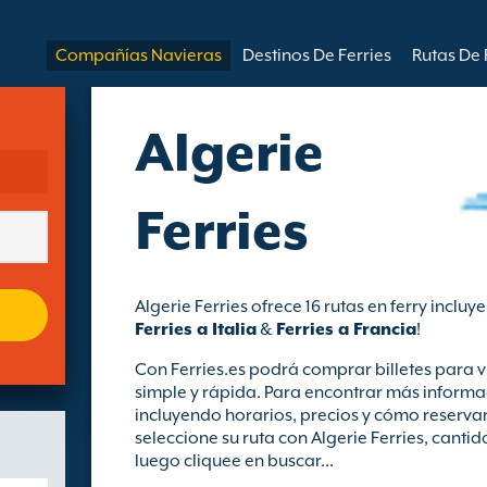
Compañías Navieras
Destinos De Ferries
Rutas De 
Algerie
Ferries
Algerie Ferries ofrece 16 rutas en ferry inclu
Ferries a Italia
&
Ferries a Francia
!
Con Ferries.es podrá comprar billetes para v
simple y rápida. Para encontrar más informac
incluyendo horarios, precios y cómo reservar 
seleccione su ruta con Algerie Ferries, canti
luego cliquee en buscar...