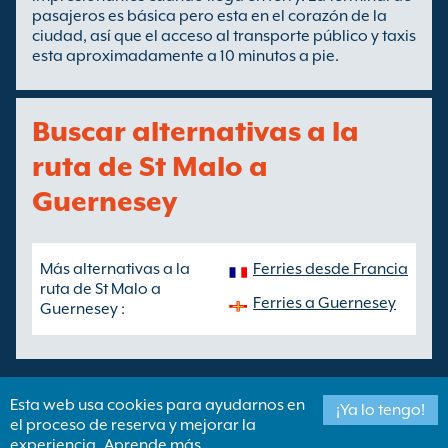
pasajeros es básica pero esta en el corazón de la
ciudad, así que el acceso al transporte público y taxis
esta aproximadamente a 10 minutos a pie.
Buscar alternativas a la
ruta de St Malo a
Guernesey
Más alternativas a la
Ferries desde Francia
ruta de St Malo a
Ferries a Guernesey
Guernesey :
Esta web usa cookies para ayudarnos en
¡Ya lo tengo!
el proceso de reserva y mejorar la
Copyright ©
Newincco 1399 Limited
experiencia
Aprende más