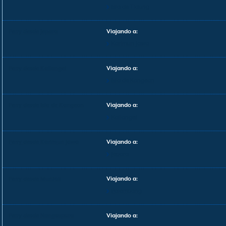
Isla de Tidung
Ferry desde Jepara
Viajando a:
Karimun Jawa
Ferry desde Kalianget
Viajando a:
Isla de Kangean
Ferry desde Isla de Kangean
Viajando a:
Kalianget
Ferry desde Karimun Jawa
Viajando a:
Jepara
Ferry desde Muntok
Viajando a:
Palembang
Ferry desde Nongsapura
Viajando a: