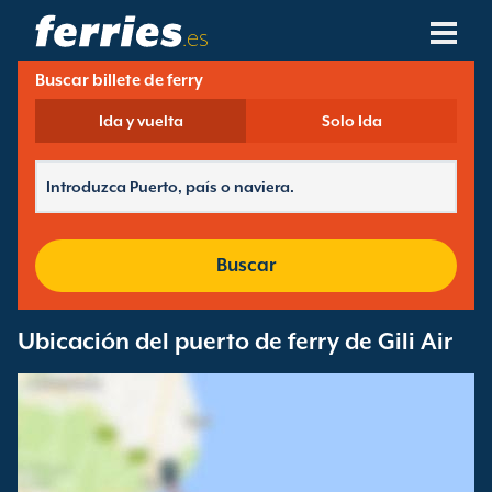
.es
Buscar billete de ferry
Compañías Navieras
Ida y vuelta
Solo Ida
Destinos De Ferries
Rutas De Ferry
Puertos De Ferry
Buscar
Gestión De Reservas
Ubicación del puerto de ferry de Gili Air