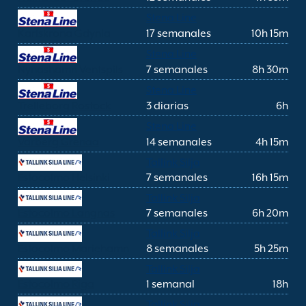
Stena Line
Karlskrona Gdynia
17 semanales
10h 15m
Stena Line
Nynashamn Ventspils
7 semanales
8h 30m
Stena Line
Trelleborg Rostock
3 diarias
6h
Stena Line
Varberg Grenaa
14 semanales
4h 15m
Tallink Silja
Estocolmo Helsinki
7 semanales
16h 15m
Tallink Silja
Estocolmo Langnas
7 semanales
6h 20m
Tallink Silja
Estocolmo Mariehamn
8 semanales
5h 25m
Tallink Silja
Estocolmo Riga
1 semanal
18h
Tallink Silja