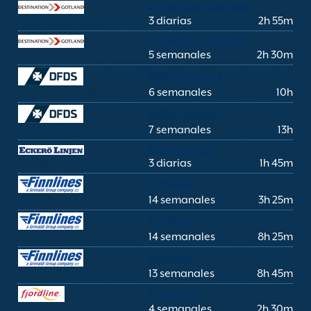
Destination Gotland
Oskarshamn Visby
3 diarias
2h 55m
Destination Gotland
Vastervik Visby
5 semanales
2h 30m
DFDS Seaways
Kapellskar Paldiski
6 semanales
10h
DFDS Seaways
Karlshamn Klaipeda
7 semanales
13h
Eckerö Linjen
Grisslehamn Eckero
3 diarias
1h 45m
Finnlines
Kapellskar Langnas
14 semanales
3h 25m
Finnlines
Kapellskar Naantali
14 semanales
8h 25m
Finnlines
Malmo Travemunde
13 semanales
8h 45m
Fjord Line
Stromstad Sandefjord
4 semanales
2h 30m