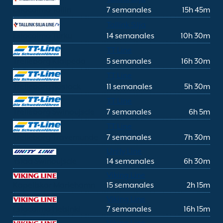
Estocolmo Tallin
7 semanales
15h 45m
Tallink Silja
Estocolmo Turku
14 semanales
10h 30m
TT Line
Trelleborg Klaipeda
5 semanales
16h 30m
TT Line
Trelleborg Rostock
11 semanales
5h 30m
TT Line
Trelleborg Swinoujscie
7 semanales
6h 5m
TT Line
Trelleborg Travemunde
7 semanales
7h 30m
Unity Line
Ystad Swinoujscie
14 semanales
6h 30m
Viking Line
Kapellskar Mariehamn
15 semanales
2h 15m
Viking Line
Estocolmo Helsinki
7 semanales
16h 15m