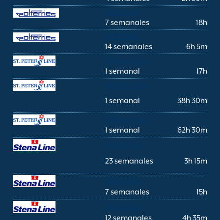
Polferries
Nynashamn Gdansk
7 semanales
18h
Polferries
Ystad Swinoujscie
14 semanales
6h 5m
St Peter Line
Estocolmo Helsinki
1 semanal
17h
St Peter Line
Estocolmo San
1 semanal
38h 30m
Petersburgo
St Peter Line
Estocolmo Tallin
1 semanal
62h 30m
Stena Line
Gotemburgo
23 semanales
3h 15m
Frederikshavn
Stena Line
Gotemburgo Kiel
7 semanales
15h
Stena Line
Halmstadt Grenaa
12 semanales
4h 35m