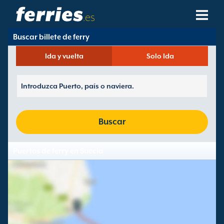
.es
Buscar billete de ferry
Compañías Navieras
Ida y vuelta
Solo Ida
Destinos De Ferries
Rutas De Ferry
Puertos De Ferry
Buscar
Gestión De Reservas
Puertos de ferry en Suecia