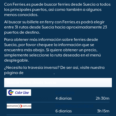
Con Ferries.es puede buscar ferries desde Suecia a todos
los principales puertos, así como también a algunos
menos conocidos.
Al buscar su billete en ferry con Ferries.es podrá elegir
entre 31 rutas desde Suecia hacia aproximadamente 23
puertos de destino.
Para obtener más información sobre ferries desde
Suecia, por favor chequee la información que se
encuentra más abajo. Si quiere obtener un precio,
simplemente seleccione la ruta deseada en el menú
desplegable.
¿Necesita la travesía inversa? De ser así, visite nuestra
página de
Ferries a Suecia
.
Buscar ferries desde Suecia
Color Line
Stromstad Sandefjord
4 diarias
2h 30m
Destination Gotland
Nynashamn Visby
6 diarias
3h 15m