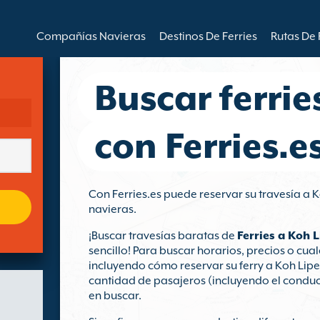
Compañías Navieras
Destinos De Ferries
Rutas De 
Buscar ferrie
con Ferries.e
Con Ferries.es puede reservar su travesía a
navieras.
¡Buscar travesías baratas de
Ferries a Koh L
sencillo! Para buscar horarios, precios o cua
incluyendo cómo reservar su ferry a Koh Lipe 
cantidad de pasajeros (incluyendo el conducto
en buscar.