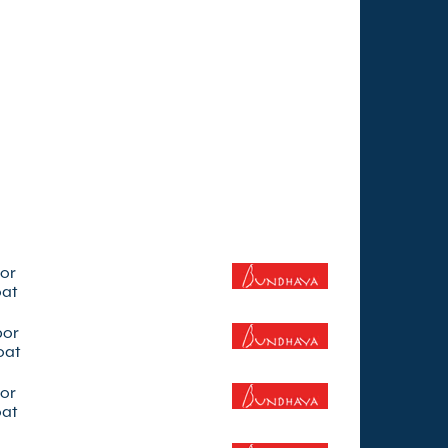
por
oat
por
oat
por
oat