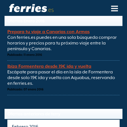
.es
Ofertas Enero 2016
Compañías Navieras
Prepara tu viaje a Canarias con Armas
Con ferries.es puedes en una sola búsqueda comprar
Destinos De Ferries
horarios y precios para tu próximo viaje entre la
península y Canarias.
Rutas De Ferry
Publicado: 11 enero 2016
Ibiza Formentera desde 19€ ida y vuelta
Puertos De Ferry
Escápate para pasar el día en la isla de Formentera
desde solo 19€ ida y vuelta con Aquabus, reservando
Gestión De Reservas
en ferries.es.
Publicado: 07 enero 2016
Ofertas anteriores de ferry
Febrero 2016