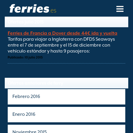
.es
Ofertas Julio 2015
Compañías Navieras
Ferries de Francia a Dover desde 44€ ida y vuelta
Tarifas para viajar a Inglaterra con DFDS Seaways
Destinos De Ferries
entre el 7 de septiembre y el 15 de diciembre con
vehículo estándar y hasta 9 pasajeros:
Rutas De Ferry
Publicado: 10 julio 2015
Puertos De Ferry
Ofertas anteriores de ferry
Gestión De Reservas
Febrero 2016
Enero 2016
Noviembre 2015