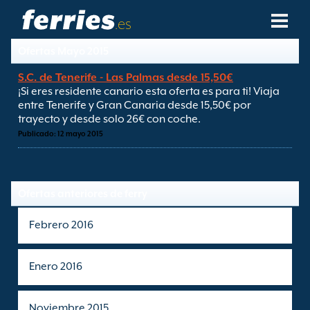
.es
Ofertas Mayo 2015
Compañías Navieras
S.C. de Tenerife - Las Palmas desde 15,50€
¡Si eres residente canario esta oferta es para ti! Viaja
Destinos De Ferries
entre Tenerife y Gran Canaria desde 15,50€ por
trayecto y desde solo 26€ con coche.
Rutas De Ferry
Publicado: 12 mayo 2015
Puertos De Ferry
Ofertas anteriores de ferry
Gestión De Reservas
Febrero 2016
Enero 2016
Noviembre 2015