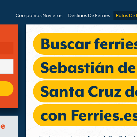
Compañías Navieras
Destinos De Ferries
Rutas De 
Buscar ferrie
Sebastián de
Santa Cruz d
con Ferries.e
de