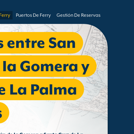
Ferry
Puertos De Ferry
Gestión De Reservas
s entre San
 la Gomera y
e La Palma
s