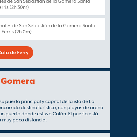
les de San Sebastián de la Gomera Santa
rris (2h 30m)
nales de San Sebastián de la Gomera Santa
 Ferris (2h 0m)
uta de Ferry
a Gomera
 puerto principal y capital de la isla de La
ncurrido destino turístico, con playas de arena
r un puerto donde estuvo Colón. El puerto está
a muy poca distancia.