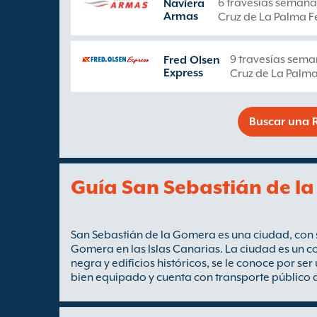
6 travesías semana
Naviera
Armas
Cruz de La Palma Fe
9 travesías sema
Fred Olsen
Express
Cruz de La Palma
Buscar una R
Guía San Sebastián de l
San Sebastián de la Gomera es una ciudad, con su
Gomera en las Islas Canarias. La ciudad es un co
negra y edificios históricos, se le conoce por se
bien equipado y cuenta con transporte público 