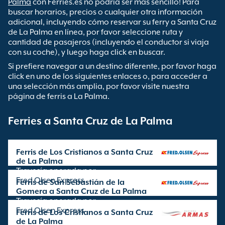
Palma
con Ferries.es no podría ser más sencillo! Para
buscar horarios, precios o cualquier otra información
adicional, incluyendo cómo reservar su ferry a Santa Cruz
de La Palma en línea, por favor seleccione ruta y
cantidad de pasajeros (incluyendo el conductor si viaja
con su coche), y luego haga click en buscar.
Si prefiere navegar a un destino diferente, por favor haga
click en uno de los siguientes enlaces o, para acceder a
una selección más amplia, por favor visite nuestra
página de ferris a La Palma.
Ferries a Santa Cruz de La Palma
Ferris de Los Cristianos a Santa Cruz
de La Palma
Travesía operada por
Fred Olsen Express
Ferris de San Sebastián de la
Gomera a Santa Cruz de La Palma
Travesía operada por
Fred Olsen Express
Ferris de Los Cristianos a Santa Cruz
de La Palma