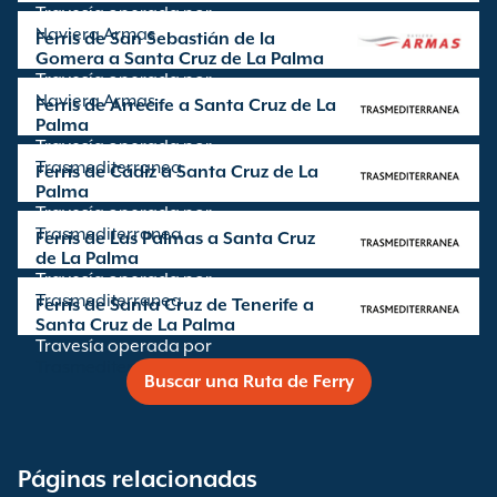
Travesía operada por
Naviera Armas
Ferris de San Sebastián de la
Gomera a Santa Cruz de La Palma
Travesía operada por
Naviera Armas
Ferris de Arrecife a Santa Cruz de La
Palma
Travesía operada por
Trasmediterranea
Ferris de Cádiz a Santa Cruz de La
Palma
Travesía operada por
Trasmediterranea
Ferris de Las Palmas a Santa Cruz
de La Palma
Travesía operada por
Trasmediterranea
Ferris de Santa Cruz de Tenerife a
Santa Cruz de La Palma
Travesía operada por
Trasmediterranea
Buscar una Ruta de Ferry
Páginas relacionadas