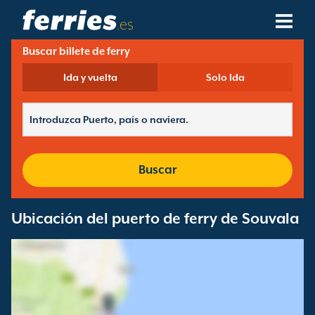
.es
Buscar billete de ferry
Compañías Navieras
Ida y vuelta
Solo Ida
Destinos De Ferries
Rutas De Ferry
Puertos De Ferry
Buscar
Gestión De Reservas
Ubicación del puerto de ferry de Souvala