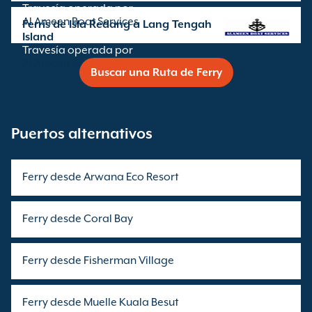
Travesía operada por
Al Ameen Boat Services
Ferris de Isla Redang a Lang Tengah
Island
Travesía operada por
Al Ameen Boat Services
Buscar una Ruta de Ferry
Puertos alternativos
Ferry desde Arwana Eco Resort
Ferry desde Coral Bay
Ferry desde Fisherman Village
Ferry desde Muelle Kuala Besut