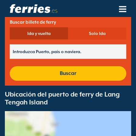
.es
Buscar billete de ferry
Compañías Navieras
Ida y vuelta
Solo Ida
Destinos De Ferries
Rutas De Ferry
Puertos De Ferry
Buscar
Gestión De Reservas
Ubicación del puerto de ferry de Lang
Tengah Island