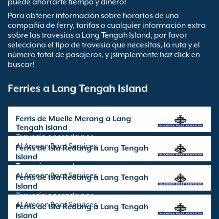
puede ahorrarte tiempo y dinero!
Para obtener información sobre horarios de una
compañía de ferry, tarifas o cualquier información extra
sobre las travesías a Lang Tengah Island, por favor
selecciona el tipo de travesía que necesitas, la ruta y el
número total de pasajeros, y ¡simplemente haz click en
buscar!
Ferries a Lang Tengah Island
Ferris de Muelle Merang a Lang
Tengah Island
Travesía operada por
Al Ameen Boat Services
Ferris de Isla Redang a Lang Tengah
Island
Travesía operada por
Al Ameen Boat Services
Ferris de Isla Redang a Lang Tengah
Island
Travesía operada por
Al Ameen Boat Services
Ferris de Isla Redang a Lang Tengah
Island