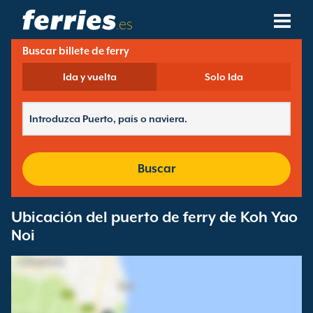
.es
Buscar billete de ferry
Compañías Navieras
Ida y vuelta
Solo Ida
Destinos De Ferries
Rutas De Ferry
Puertos De Ferry
Buscar
Gestión De Reservas
Ubicación del puerto de ferry de Koh Yao
Noi