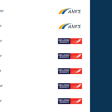
or
r
or
r
r
or
r