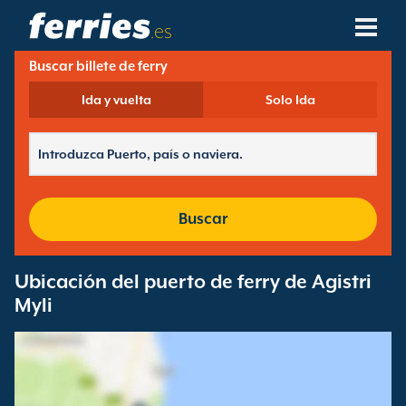
.es
Buscar billete de ferry
Compañías Navieras
Ida y vuelta
Solo Ida
Destinos De Ferries
Rutas De Ferry
Puertos De Ferry
Buscar
Gestión De Reservas
Ubicación del puerto de ferry de Agistri
Myli