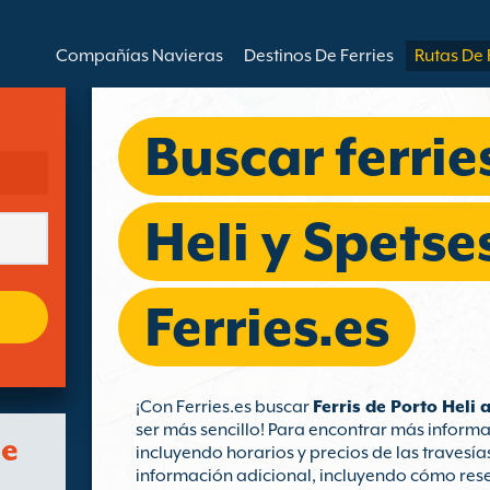
Compañías Navieras
Destinos De Ferries
Rutas De 
Buscar ferrie
Heli y Spetse
Ferries.es
¡Con Ferries.es buscar
Ferris de Porto Heli 
ser más sencillo! Para encontrar más informac
de
incluyendo horarios y precios de las travesías
información adicional, incluyendo cómo reserv