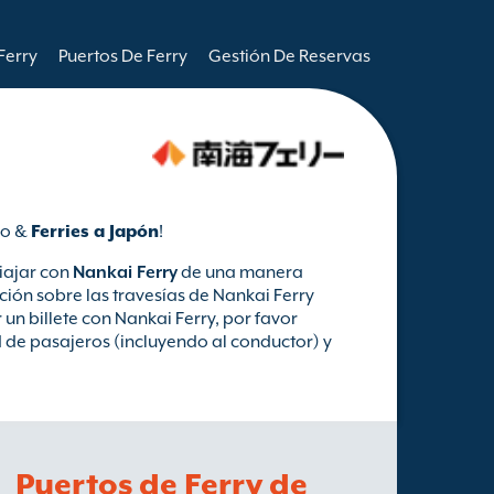
Ferry
Puertos De Ferry
Gestión De Reservas
do &
Ferries a Japón
!
iajar con
Nankai Ferry
de una manera
ión sobre las travesías de Nankai Ferry
un billete con Nankai Ferry, por favor
d de pasajeros (incluyendo al conductor) y
Puertos de Ferry de