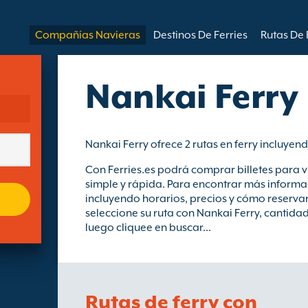
Compañías Navieras
Destinos De Ferries
Rutas De 
Nankai Ferry
Nankai Ferry ofrece 2 rutas en ferry incluyen
Con Ferries.es podrá comprar billetes para v
simple y rápida. Para encontrar más informac
incluyendo horarios, precios y cómo reservar 
seleccione su ruta con Nankai Ferry, cantida
luego cliquee en buscar...
Rutas de ferry con