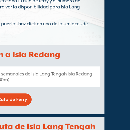
ecciona tu ruta de ferry y el número de
ra ver la disponibilidad para Isla Lang
 puertos haz click en uno de los enlaces de
h a Isla Redang
s semanales de Isla Lang Tengah Isla Redang
 30m)
uta de Ferry
ruta de Isla Lang Tengah