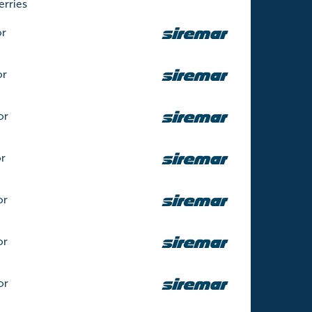
erries
or
or
or
or
or
or
or