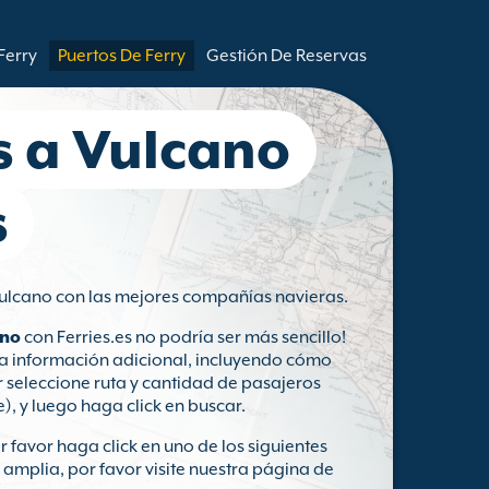
Ferry
Puertos De Ferry
Gestión De Reservas
s a Vulcano
s
 Vulcano con las mejores compañías navieras.
ano
con Ferries.es no podría ser más sencillo!
tra información adicional, incluyendo cómo
or seleccione ruta y cantidad de pasajeros
), y luego haga click en buscar.
r favor haga click en uno de los siguientes
amplia, por favor visite nuestra página de