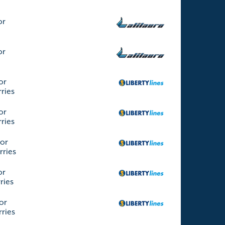
or
or
or
rries
or
rries
por
rries
or
rries
or
rries