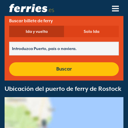
.es
Buscar billete de ferry
Compañías Navieras
Ida y vuelta
Solo Ida
Destinos De Ferries
Rutas De Ferry
Puertos De Ferry
Buscar
Gestión De Reservas
Ubicación del puerto de ferry de Rostock