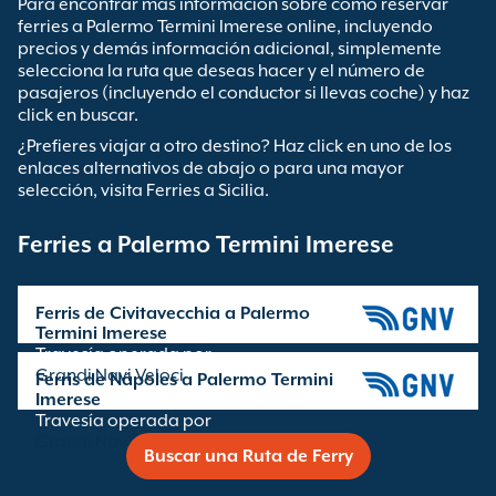
Para encontrar más información sobre como reservar
ferries a Palermo Termini Imerese online, incluyendo
precios y demás información adicional, simplemente
selecciona la ruta que deseas hacer y el número de
pasajeros (incluyendo el conductor si llevas coche) y haz
click en buscar.
¿Prefieres viajar a otro destino? Haz click en uno de los
enlaces alternativos de abajo o para una mayor
selección, visita Ferries a Sicilia.
Ferries a Palermo Termini Imerese
Ferris de Civitavecchia a Palermo
Termini Imerese
Travesía operada por
Grandi Navi Veloci
Ferris de Nápoles a Palermo Termini
Imerese
Travesía operada por
Grandi Navi Veloci
Buscar una Ruta de Ferry