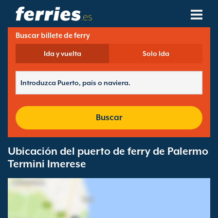
.es
Buscar billete de ferry
Compañías Navieras
Ida y vuelta
Solo Ida
Destinos De Ferries
Rutas De Ferry
Puertos De Ferry
Buscar
Gestión De Reservas
Ubicación del puerto de ferry de Palermo
Termini Imerese