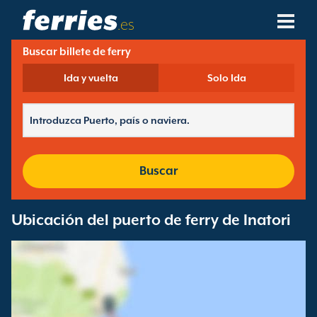
.es
Buscar billete de ferry
Compañías Navieras
Ida y vuelta
Solo Ida
Destinos De Ferries
Rutas De Ferry
Puertos De Ferry
Buscar
Gestión De Reservas
Ubicación del puerto de ferry de Inatori