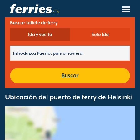
.es
Buscar billete de ferry
Compañías Navieras
Ida y vuelta
Solo Ida
Destinos De Ferries
Rutas De Ferry
Puertos De Ferry
Buscar
Gestión De Reservas
Ubicación del puerto de ferry de Helsinki