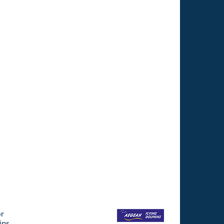
or
ins