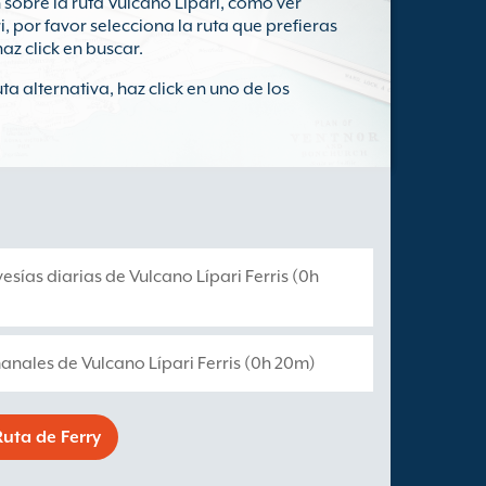
obre la ruta Vulcano Lípari, como ver
, por favor selecciona la ruta que prefieras
az click en buscar.
a alternativa, haz click en uno de los
vesías diarias de Vulcano Lípari Ferris (0h
manales de Vulcano Lípari Ferris (0h 20m)
uta de Ferry