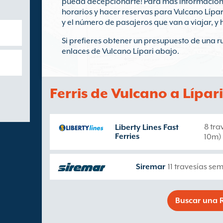
pueda decepcionarte! Para más información s
horarios y hacer reservas para Vulcano Lípari
y el número de pasajeros que van a viajar, y h
Si prefieres obtener un presupuesto de una rut
enlaces de Vulcano Lípari abajo.
Ferris de Vulcano a Lípari
8 tra
Liberty Lines Fast
Ferries
10m)
Siremar
11 travesías se
Buscar una R