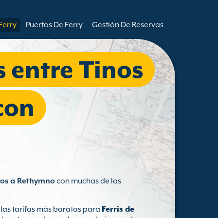
Ferry
Puertos De Ferry
Gestión De Reservas
s entre Tinos
con
inos a Rethymno
con muchas de las
 las tarifas más baratas para
Ferris de