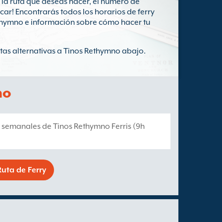
 la ruta que deseas hacer, el número de
scar! Encontrarás todos los horarios de ferry
ethymno e información sobre cómo hacer tu
rutas alternativas a Tinos Rethymno abajo.
no
s semanales de Tinos Rethymno Ferris (9h
uta de Ferry