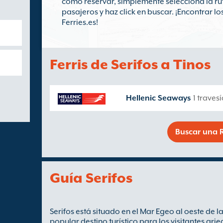
cómo reservar, simplemente selecciona la ru
pasajeros y haz click en buscar. ¡Encontrar l
Ferries.es!
Ferris de Serifos a Tinos
Hellenic Seaways
1 traves
Buscar una R
Guía Serifos
Serifos está situado en el Mar Egeo al oeste de l
popular destino turístico para los visitantes gri