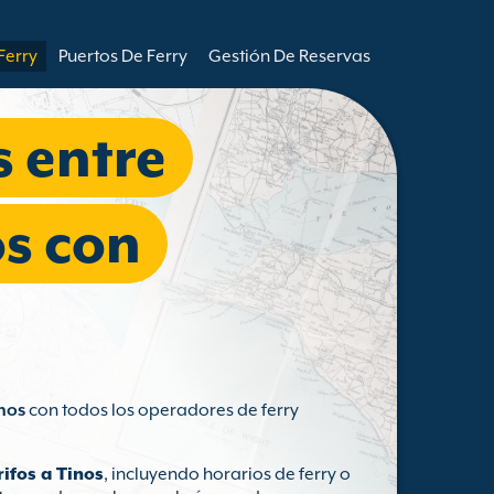
Ferry
Puertos De Ferry
Gestión De Reservas
s entre
os con
inos
con todos los operadores de ferry
rifos a Tinos
, incluyendo horarios de ferry o