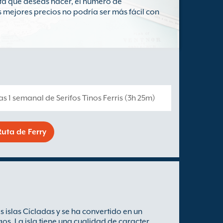
ta que deseas hacer, el número de
os mejores precios no podría ser más fácil con
ías 1 semanal de Serifos Tinos Ferris (3h 25m)
uta de Ferry
as islas Cícladas y se ha convertido en un
egos. La isla tiene una cualidad de caracter