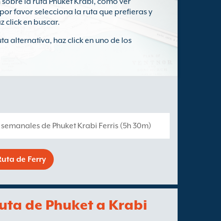
sobre la ruta Phuket Krabi, como ver
por favor selecciona la ruta que prefieras y
z click en buscar.
a alternativa, haz click en uno de los
s semanales de Phuket Krabi Ferris (5h 30m)
uta de Ferry
ruta de Phuket a Krabi