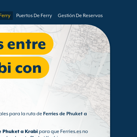
Ferry
Puertos De Ferry
Gestión De Reservas
s entre
bi con
ales para la ruta de
Ferries de Phuket a
e Phuket a Krabi
para que Ferries.es no