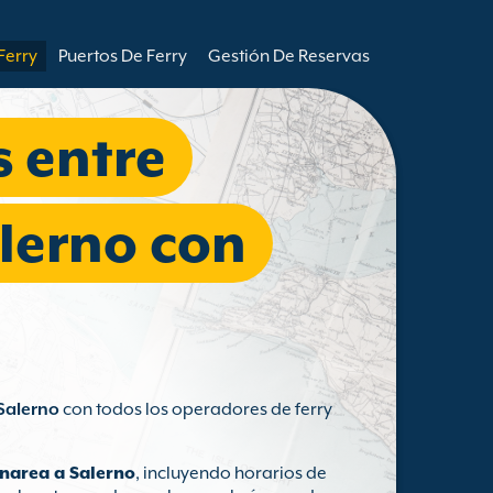
Ferry
Puertos De Ferry
Gestión De Reservas
s entre
lerno con
Salerno
con todos los operadores de ferry
anarea a Salerno
, incluyendo horarios de