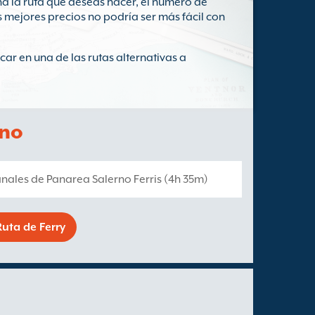
na la ruta que deseas hacer, el número de
os mejores precios no podría ser más fácil con
scar en una de las rutas alternativas a
rno
anales de Panarea Salerno Ferris (4h 35m)
uta de Ferry