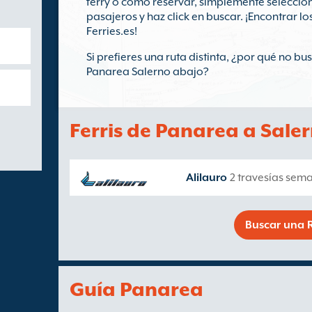
ferry o cómo reservar, simplemente seleccio
pasajeros y haz click en buscar. ¡Encontrar l
Ferries.es!
Si prefieres una ruta distinta, ¿por qué no bu
Panarea Salerno abajo?
Ferris de Panarea a Sale
Alilauro
2 travesías sem
Buscar una R
Guía Panarea