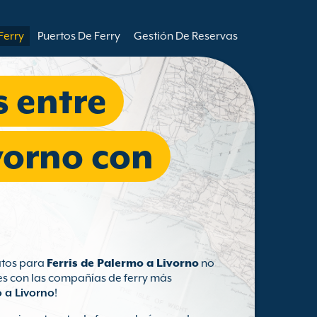
Ferry
Puertos De Ferry
Gestión De Reservas
s entre
vorno con
ratos para
Ferris de Palermo a Livorno
no
tes con las compañías de ferry más
 a Livorno
!