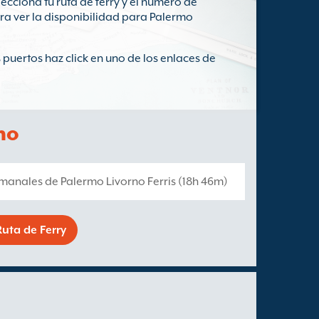
ecciona tu ruta de ferry y el número de
ara ver la disponibilidad para Palermo
 puertos haz click en uno de los enlaces de
no
emanales de Palermo Livorno Ferris (18h 46m)
uta de Ferry