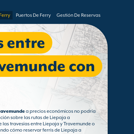
Ferry
Puertos De Ferry
Gestión De Reservas
s entre
ravemunde con
 Travemunde
a precios económicos no podría
ción sobre las rutas de Liepaja a
 las travesías entre Liepaja y Travemunde o
endo cómo reservar ferris de Liepaja a