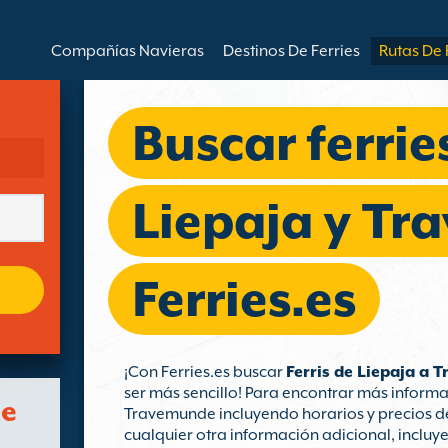
Compañías Navieras
Destinos De Ferries
Rutas De 
Buscar ferrie
Liepaja y T
Ferries.es
¡Con Ferries.es buscar
Ferris de Liepaja a
ser más sencillo! Para encontrar más informa
de
Travemunde incluyendo horarios y precios de
cualquier otra información adicional, incluy