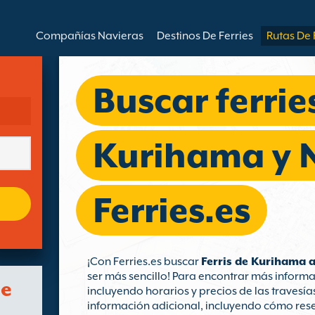
Compañías Navieras
Destinos De Ferries
Rutas De 
Buscar ferrie
Kurihama y N
Ferries.es
¡Con Ferries.es buscar
Ferris de Kurihama a
ser más sencillo! Para encontrar más informa
de
incluyendo horarios y precios de las travesía
información adicional, incluyendo cómo reser