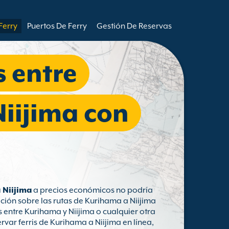
Ferry
Puertos De Ferry
Gestión De Reservas
s entre
iijima con
 Niijima
a precios económicos no podría
ción sobre las rutas de Kurihama a Niijima
s entre Kurihama y Niijima o cualquier otra
var ferris de Kurihama a Niijima en línea,