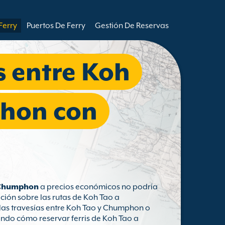
Ferry
Puertos De Ferry
Gestión De Reservas
s entre Koh
hon con
a Chumphon
a precios económicos no podría
ción sobre las rutas de Koh Tao a
las travesías entre Koh Tao y Chumphon o
endo cómo reservar ferris de Koh Tao a